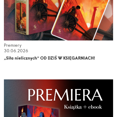
Premiery
30.06.2026
„Siła nielicznych” OD DZIŚ W KSIĘGARNIACH!