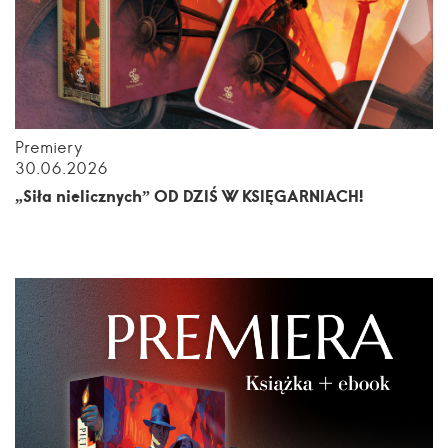
Premiery
30.06.2026
„Siła nielicznych” OD DZIŚ W KSIĘGARNIACH!