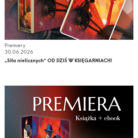
Premiery
30.06.2026
„Siła nielicznych” OD DZIŚ W KSIĘGARNIACH!