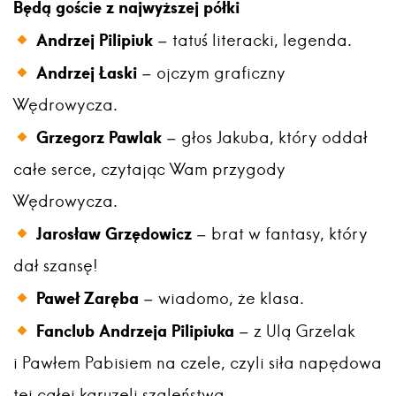
Będą goście z najwyższej półki
Andrzej Pilipiuk
– tatuś literacki, legenda.
Andrzej Łaski
– ojczym graficzny
Wędrowycza.
Grzegorz Pawlak
– głos Jakuba, który oddał
całe serce, czytając Wam przygody
Wędrowycza.
Jarosław Grzędowicz
– brat w fantasy, który
dał szansę!
Paweł Zaręba
– wiadomo, że klasa.
Fanclub Andrzeja Pilipiuka
– z Ulą Grzelak
i Pawłem Pabisiem na czele, czyli siła napędowa
tej całej karuzeli szaleństwa.