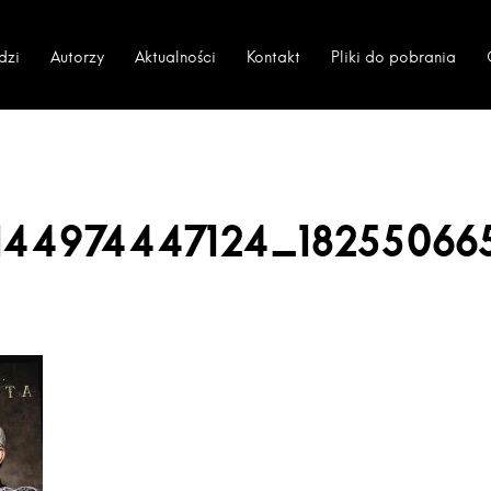
dzi
Autorzy
Aktualności
Kontakt
Pliki do pobrania
6144974447124_18255066