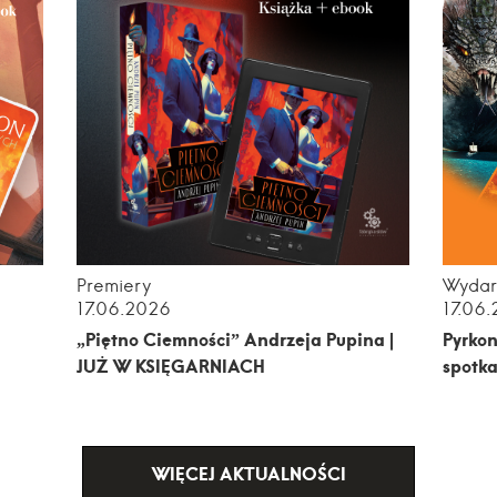
Premiery
Wydar
17.06.2026
17.06
„Piętno Ciemności” Andrzeja Pupina |
Pyrkon
JUŻ W KSIĘGARNIACH
spotka
WIĘCEJ AKTUALNOŚCI