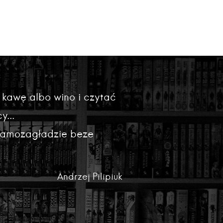
 kawę albo wino i czytać
y...
 samozagładzie beze
Andrzej Pilipiuk