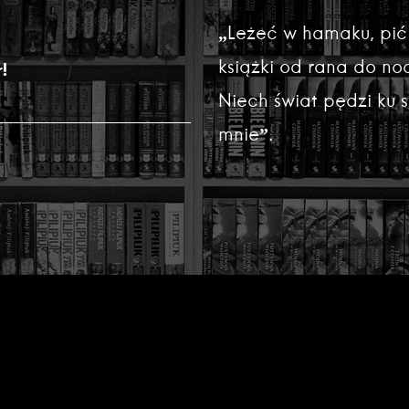
„Leżeć w hamaku, pić
książki od rana do noc
!
Niech świat pędzi ku
mnie”.