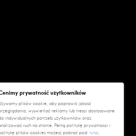
Cenimy prywatność użytkowników
Używamy plików cookie, aby poprawić jakość
przeglądania, wyświetlać reklamy lub treści dostosowane
do indywidualnych potrzeb użytkowników oraz
analizować ruch na stronie. Pełną politykę prywatności i
politykę plików cookies możesz pobrać pod:
tutaj
.