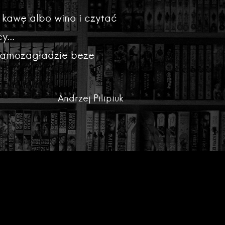
 kawę albo wino i czytać
y...
 samozagładzie beze
Andrzej Pilipiuk