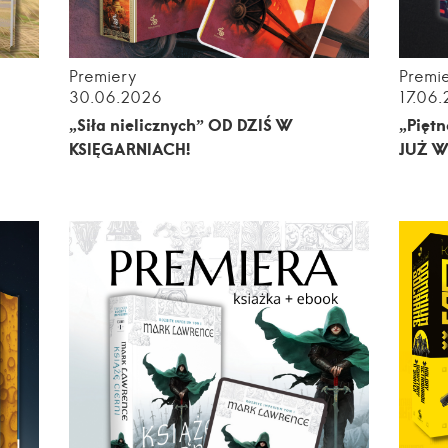
Premiery
Premi
30.06.2026
17.06
„Siła nielicznych” OD DZIŚ W
„Piętn
KSIĘGARNIACH!
JUŻ W