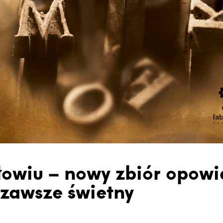
ołowiu – nowy zbiór opow
k zawsze świetny