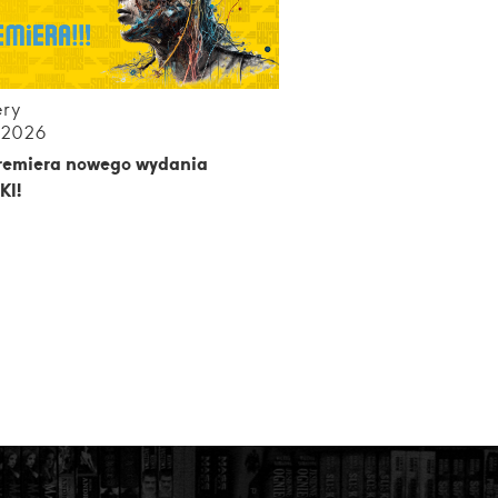
ery
.2026
premiera nowego wydania
KI!