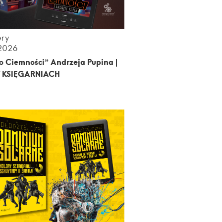
ery
.2026
o Ciemności” Andrzeja Pupina |
 KSIĘGARNIACH