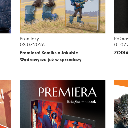
Premiery
Różnoś
03.07.2026
01.07
m
Premiera! Komiks o Jakubie
ZODI
Wędrowyczu już w sprzedaży