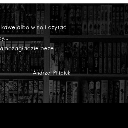
 kawę albo wino i czytać
y...
 samozagładzie beze
Andrzej Pilipiuk