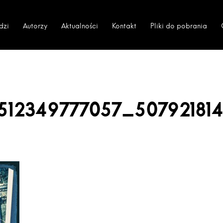
dzi
Autorzy
Aktualności
Kontakt
Pliki do pobrania
9512349777057_50792181