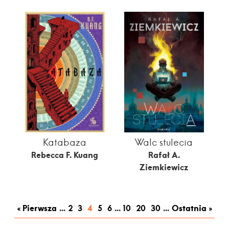
Katabaza
Walc stulecia
Rebecca F. Kuang
Rafał A.
Ziemkiewicz
« Pierwsza
...
2
3
4
5
6
...
10
20
30
...
Ostatnia »