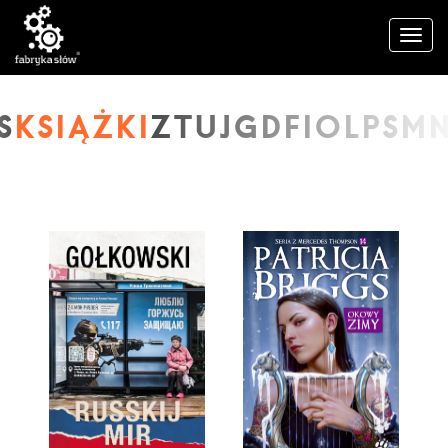
KSIĄŻKI