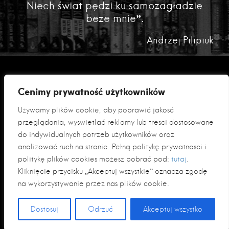
Niech świat pędzi ku samozagładzie
beze mnie”.
Andrzej Pilipiuk
Cenimy prywatność użytkowników
Używamy plików cookie, aby poprawić jakość
przeglądania, wyświetlać reklamy lub treści dostosowane
do indywidualnych potrzeb użytkowników oraz
analizować ruch na stronie. Pełną politykę prywatności i
Polityka prywatności
politykę plików cookies możesz pobrać pod:
tutaj
.
Klauzula informacyjna RODO
Kliknięcie przycisku „Akceptuj wszystkie” oznacza zgodę
na wykorzystywanie przez nas plików cookie.
© 2026 Fabryka Słów sp. z o. o
Dostosuj
Odrzuć
Akceptuj wszystko