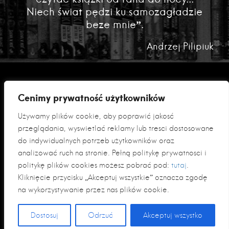
Niech świat pędzi ku samozagładzie
beze mnie”.
Andrzej Pilipiuk
Cenimy prywatność użytkowników
Używamy plików cookie, aby poprawić jakość
przeglądania, wyświetlać reklamy lub treści dostosowane
do indywidualnych potrzeb użytkowników oraz
analizować ruch na stronie. Pełną politykę prywatności i
Polityka prywatności
politykę plików cookies możesz pobrać pod:
tutaj
.
Klauzula informacyjna RODO
Kliknięcie przycisku „Akceptuj wszystkie” oznacza zgodę
na wykorzystywanie przez nas plików cookie.
© 2026 Fabryka Słów sp. z o. o
Dostosuj
Odrzuć
Akceptuj wszystko