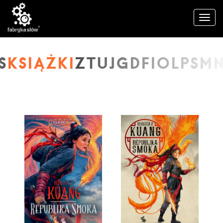
KSIĄŻKI