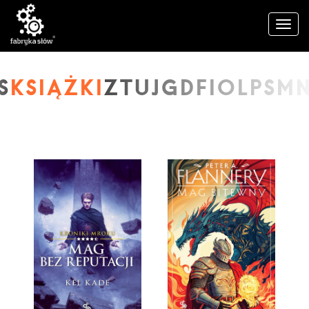
KSIĄŻKI