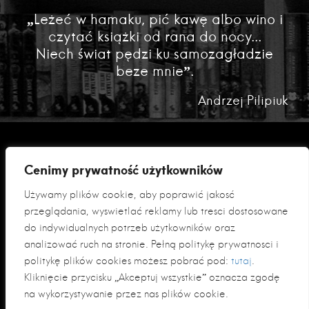
„Leżeć w hamaku, pić kawę albo wino i
czytać książki od rana do nocy...
Niech świat pędzi ku samozagładzie
beze mnie”.
Andrzej Pilipiuk
Cenimy prywatność użytkowników
Używamy plików cookie, aby poprawić jakość
przeglądania, wyświetlać reklamy lub treści dostosowane
do indywidualnych potrzeb użytkowników oraz
analizować ruch na stronie. Pełną politykę prywatności i
Polityka prywatności
politykę plików cookies możesz pobrać pod:
tutaj
.
Klauzula informacyjna RODO
Kliknięcie przycisku „Akceptuj wszystkie” oznacza zgodę
na wykorzystywanie przez nas plików cookie.