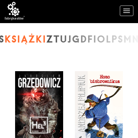
KSIĄŻKI