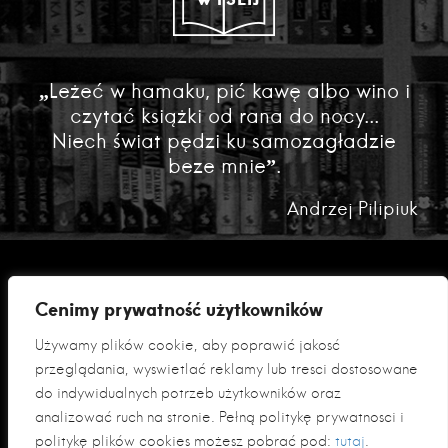
„Leżeć w hamaku, pić kawę albo wino i
czytać książki od rana do nocy...
Niech świat pędzi ku samozagładzie
beze mnie”.
Andrzej Pilipiuk
Cenimy prywatność użytkowników
Używamy plików cookie, aby poprawić jakość
przeglądania, wyświetlać reklamy lub treści dostosowane
do indywidualnych potrzeb użytkowników oraz
analizować ruch na stronie. Pełną politykę prywatności i
Polityka prywatności
politykę plików cookies możesz pobrać pod:
tutaj
.