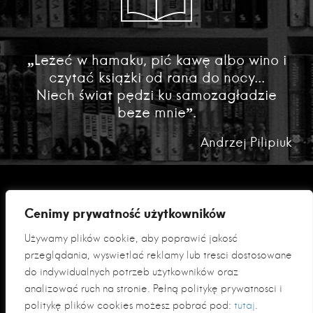
„Leżeć w hamaku, pić kawę albo wino i
czytać książki od rana do nocy...
Niech świat pędzi ku samozagładzie
beze mnie”.
Andrzej Pilipiuk
Cenimy prywatność użytkowników
Używamy plików cookie, aby poprawić jakość
przeglądania, wyświetlać reklamy lub treści dostosowane
do indywidualnych potrzeb użytkowników oraz
analizować ruch na stronie. Pełną politykę prywatności i
Polityka prywatności
politykę plików cookies możesz pobrać pod:
tutaj
.
Klauzula informacyjna RODO