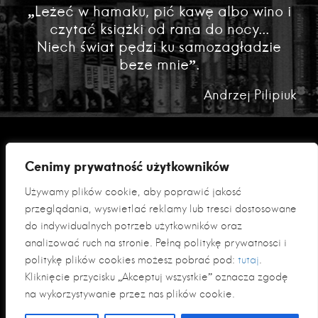
„Leżeć w hamaku, pić kawę albo wino i
czytać książki od rana do nocy...
Niech świat pędzi ku samozagładzie
beze mnie”.
Andrzej Pilipiuk
Cenimy prywatność użytkowników
Używamy plików cookie, aby poprawić jakość
przeglądania, wyświetlać reklamy lub treści dostosowane
do indywidualnych potrzeb użytkowników oraz
analizować ruch na stronie. Pełną politykę prywatności i
Polityka prywatności
politykę plików cookies możesz pobrać pod:
tutaj
.
Klauzula informacyjna RODO
Kliknięcie przycisku „Akceptuj wszystkie” oznacza zgodę
na wykorzystywanie przez nas plików cookie.
© 2026 Fabryka Słów sp. z o. o