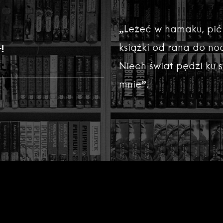
„Leżeć w hamaku, pić
książki od rana do noc
!
Niech świat pędzi ku
mnie”.