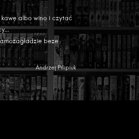
 kawę albo wino i czytać
y...
 samozagładzie beze
Andrzej Pilipiuk