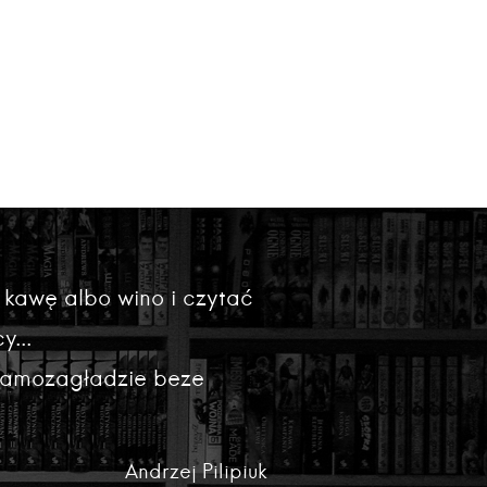
 kawę albo wino i czytać
y...
 samozagładzie beze
Andrzej Pilipiuk