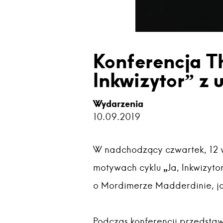
Konferencja T
Inkwizytor” z 
Wydarzenia
10.09.2019
W nadchodzący czwartek, 12 w
motywach cyklu „Ja, Inkwizyto
o Mordimerze Madderdinie, jak
Podczas konferencji przedstaw