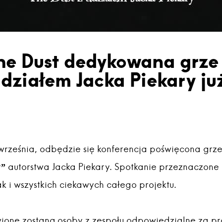
he Dust dedykowana grze 
udziałem Jacka Piekary ju
rześnia, odbędzie się konferencja poświęcona grz
r” autorstwa Jacka Piekary. Spotkanie przeznaczone
 i wszystkich ciekawych całego projektu.
ione zostaną osoby z zespołu odpowiedzialne za pro