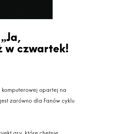
„Ja,
ż w czwartek!
e komputerowej opartej na
 jest zarówno dla Fanów cyklu
jekt gry, które chętnie