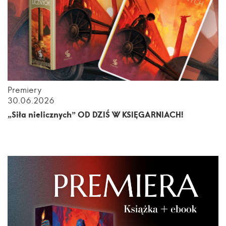
Premiery
30.06.2026
„Siła nielicznych” OD DZIŚ W KSIĘGARNIACH!