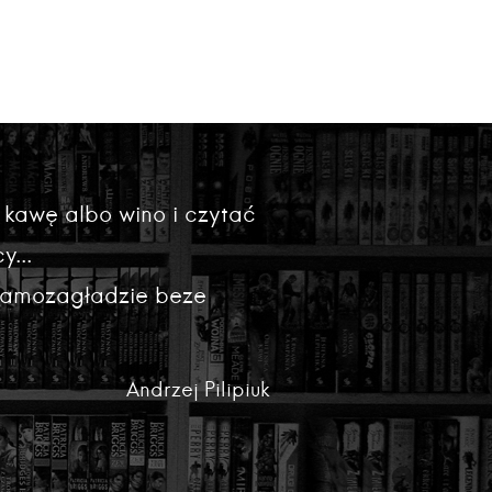
 kawę albo wino i czytać
y...
 samozagładzie beze
Andrzej Pilipiuk