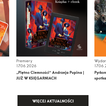
Premiery
Wydar
17.06.2026
17.06
„Piętno Ciemności” Andrzeja Pupina |
Pyrkon
JUŻ W KSIĘGARNIACH
spotka
WIĘCEJ AKTUALNOŚCI