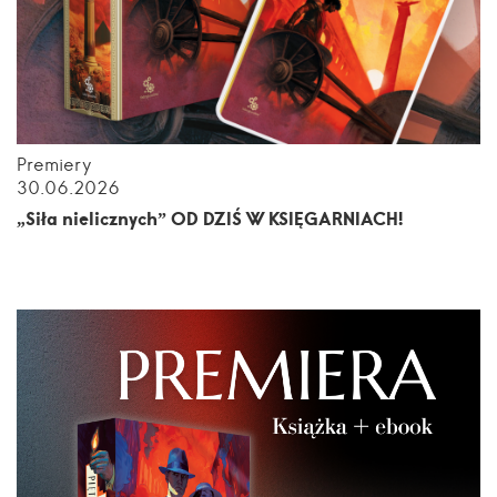
Premiery
30.06.2026
„Siła nielicznych” OD DZIŚ W KSIĘGARNIACH!