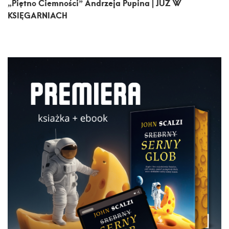
„Piętno Ciemności” Andrzeja Pupina | JUŻ W
KSIĘGARNIACH