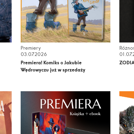
Premiery
Różnoś
03.07.2026
01.07
m
Premiera! Komiks o Jakubie
ZODI
Wędrowyczu już w sprzedaży