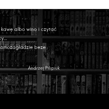
 kawę albo wino i czytać
y...
 samozagładzie beze
Andrzej Pilipiuk