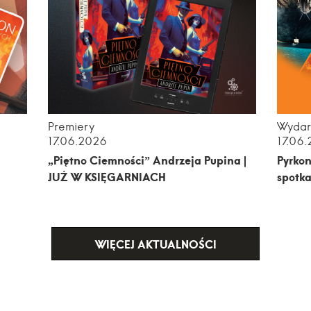
Premiery
Wydar
17.06.2026
17.06
„Piętno Ciemności” Andrzeja Pupina |
Pyrkon
JUŻ W KSIĘGARNIACH
spotka
WIĘCEJ AKTUALNOŚCI