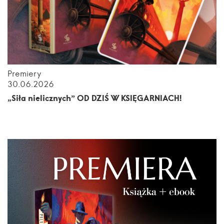
Premiery
30.06.2026
„Siła nielicznych” OD DZIŚ W KSIĘGARNIACH!