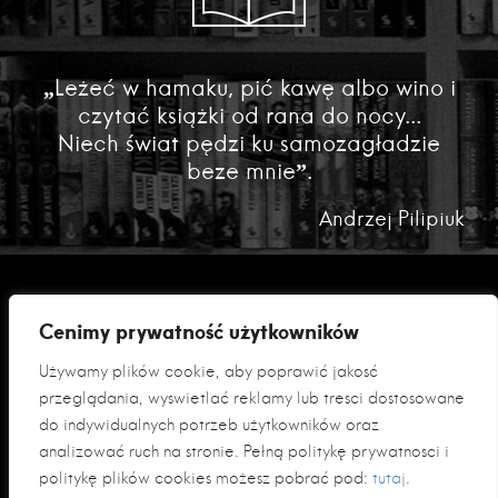
„Leżeć w hamaku, pić kawę albo wino i
czytać książki od rana do nocy...
Niech świat pędzi ku samozagładzie
beze mnie”.
Andrzej Pilipiuk
Cenimy prywatność użytkowników
Używamy plików cookie, aby poprawić jakość
przeglądania, wyświetlać reklamy lub treści dostosowane
do indywidualnych potrzeb użytkowników oraz
analizować ruch na stronie. Pełną politykę prywatności i
Polityka prywatności
politykę plików cookies możesz pobrać pod:
tutaj
.
Klauzula informacyjna RODO