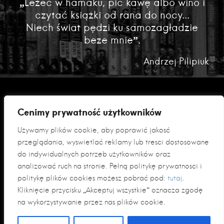
„Leżeć w hamaku, pić kawę albo wino i
czytać książki od rana do nocy...
Niech świat pędzi ku samozagładzie
beze mnie”.
Andrzej Pilipiuk
Cenimy prywatność użytkowników
Używamy plików cookie, aby poprawić jakość
przeglądania, wyświetlać reklamy lub treści dostosowane
do indywidualnych potrzeb użytkowników oraz
analizować ruch na stronie. Pełną politykę prywatności i
Polityka prywatności
politykę plików cookies możesz pobrać pod:
tutaj
.
Klauzula informacyjna RODO
Kliknięcie przycisku „Akceptuj wszystkie” oznacza zgodę
na wykorzystywanie przez nas plików cookie.
© 2026 Fabryka Słów sp. z o. o