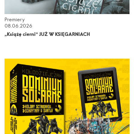
Premiery
08.06.2026
„Książę cierni” JUŻ W KSIĘGARNIACH