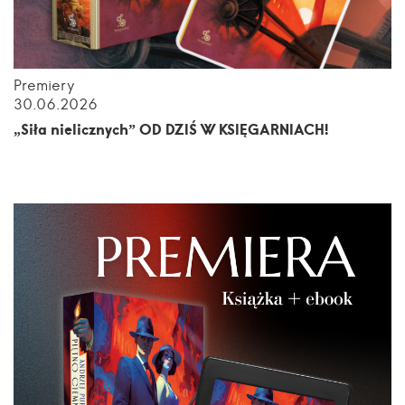
Premiery
30.06.2026
„Siła nielicznych” OD DZIŚ W KSIĘGARNIACH!