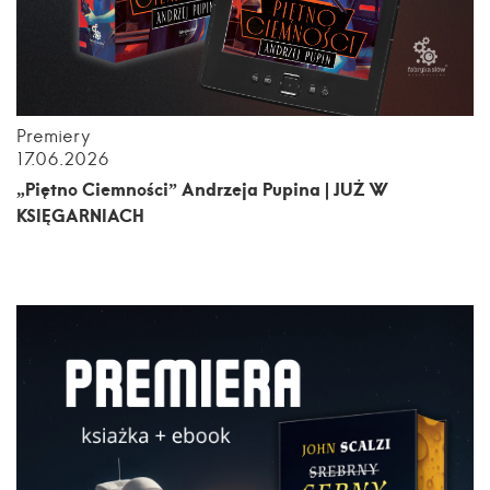
Premiery
17.06.2026
„Piętno Ciemności” Andrzeja Pupina | JUŻ W
KSIĘGARNIACH