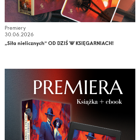
Premiery
30.06.2026
„Siła nielicznych” OD DZIŚ W KSIĘGARNIACH!