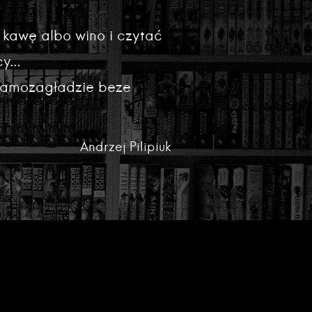
 kawę albo wino i czytać
y...
 samozagładzie beze
Andrzej Pilipiuk