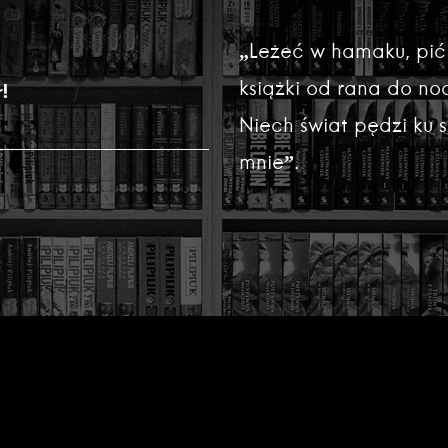
„Leżeć w hamaku, pić
książki od rana do noc
!
Niech świat pędzi ku
mnie”.