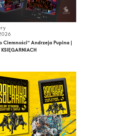
ery
.2026
o Ciemności” Andrzeja Pupina |
 KSIĘGARNIACH