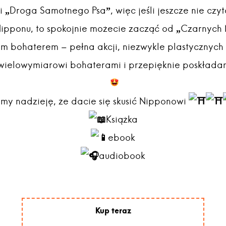
ii „Droga Samotnego Psa”, więc jeśli jeszcze nie czy
Nipponu, to spokojnie możecie zacząć od „Czarnych 
ym bohaterem – pełna akcji, niezwykle plastycznych
 wielowymiarowi bohaterami i przepięknie poskłada
y nadzieję, że dacie się skusić Nipponowi
Książka
ebook
audiobook
Kup teraz