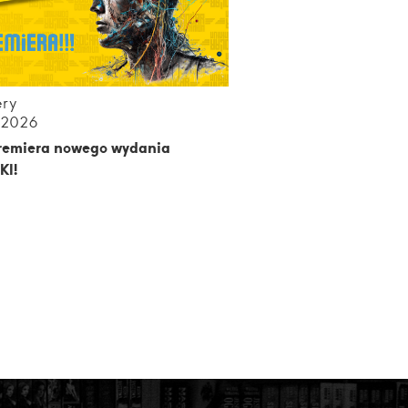
ery
.2026
premiera nowego wydania
KI!