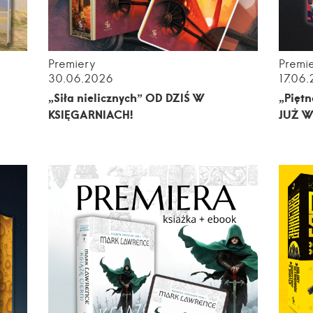
Premiery
Premi
30.06.2026
17.06
„Siła nielicznych” OD DZIŚ W
„Piętn
KSIĘGARNIACH!
JUŻ W