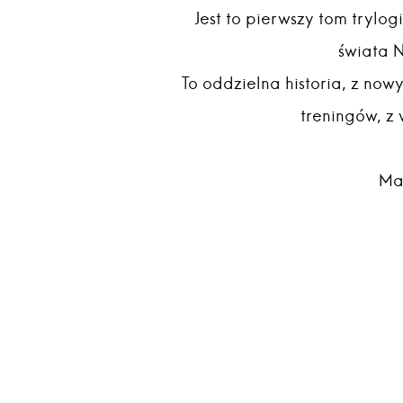
Jest to pierwszy tom trylog
świata 
To oddzielna historia, z now
treningów, z
Mam