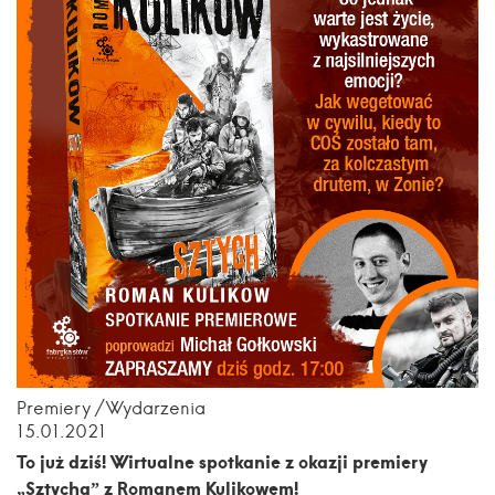
Premiery
Wydarzenia
15.01.2021
To już dziś! Wirtualne spotkanie z okazji premiery
„Sztycha” z Romanem Kulikowem!