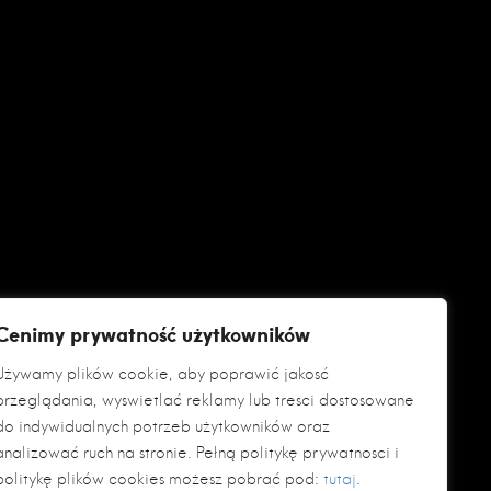
Cenimy prywatność użytkowników
Używamy plików cookie, aby poprawić jakość
przeglądania, wyświetlać reklamy lub treści dostosowane
do indywidualnych potrzeb użytkowników oraz
analizować ruch na stronie. Pełną politykę prywatności i
politykę plików cookies możesz pobrać pod:
tutaj
.