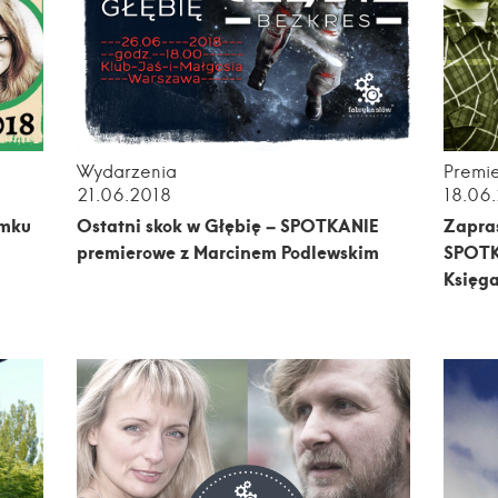
Wydarzenia
Premi
21.06.2018
18.06
amku
Ostatni skok w Głębię – SPOTKANIE
Zapras
premierowe z Marcinem Podlewskim
SPOTK
Księga