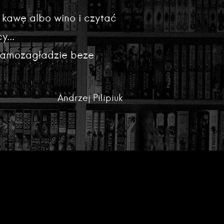
 kawę albo wino i czytać
y...
 samozagładzie beze
Andrzej Pilipiuk