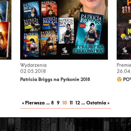
Wydarzenia
Premi
02.05.2018
26.04
Patricia Briggs na Pyrkonie 2018
PO
« Pierwsza
...
8
9
10
11
12
...
Ostatnia »