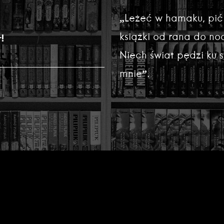
„Leżeć w hamaku, pić
książki od rana do noc
!
Niech świat pędzi ku
mnie”.