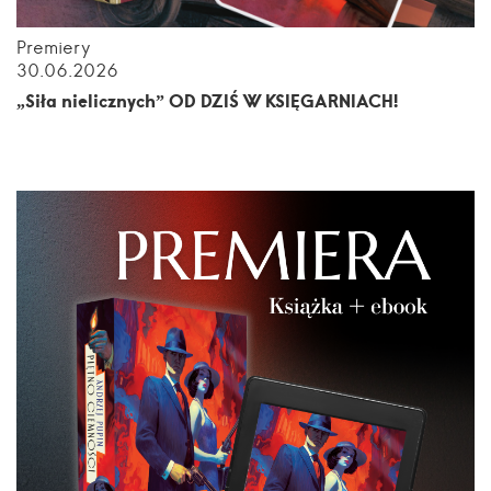
Premiery
30.06.2026
„Siła nielicznych” OD DZIŚ W KSIĘGARNIACH!