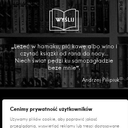
WYŚLIJ
„Leżeć w hamaku, pić kawę albo wino i
czytać książki od rana do nocy...
Niech świat pędzi ku samozagładzie
beze mnie”.
Andrzej Pilipiuk
Cenimy prywatność użytkowników
Używamy plików cookie, aby poprawić jakość
przeglądania, wyświetlać reklamy lub treści dostosowane