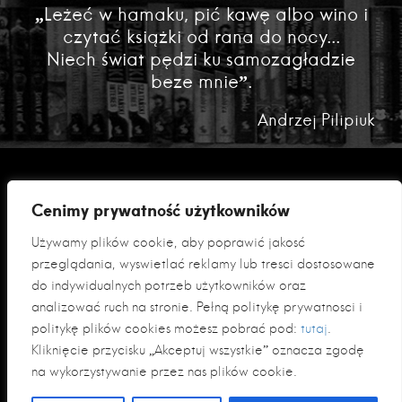
„Leżeć w hamaku, pić kawę albo wino i
czytać książki od rana do nocy...
Niech świat pędzi ku samozagładzie
beze mnie”.
Andrzej Pilipiuk
Cenimy prywatność użytkowników
Używamy plików cookie, aby poprawić jakość
przeglądania, wyświetlać reklamy lub treści dostosowane
do indywidualnych potrzeb użytkowników oraz
analizować ruch na stronie. Pełną politykę prywatności i
Polityka prywatności
politykę plików cookies możesz pobrać pod:
tutaj
.
Klauzula informacyjna RODO
Kliknięcie przycisku „Akceptuj wszystkie” oznacza zgodę
na wykorzystywanie przez nas plików cookie.
© 2026 Fabryka Słów sp. z o. o