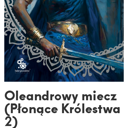
Oleandrowy miecz
(Płonące Królestwa
2)