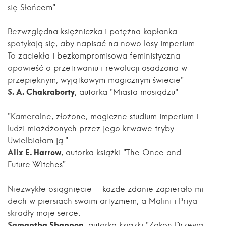
się Słońcem"
Bezwzględna księżniczka i potężna kapłanka
spotykają się, aby napisać na nowo losy imperium.
To zaciekła i bezkompromisowa feministyczna
opowieść o przetrwaniu i rewolucji osadzona w
przepięknym, wyjątkowym magicznym świecie"
S. A. Chakraborty
, autorka "Miasta mosiądzu"
"Kameralne, złożone, magiczne studium imperium i
ludzi miażdżonych przez jego krwawe tryby.
Uwielbiałam ją."
Alix E. Harrow
, autorka książki "The Once and
Future Witches"
Niezwykłe osiągnięcie - każde zdanie zapierało mi
dech w piersiach swoim artyzmem, a Malini i Priya
skradły moje serce.
Samantha Shannon
, autorka książki "Zakon Drzewa