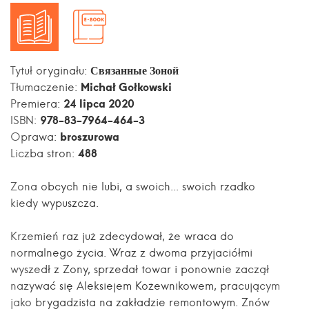
Связанные Зоной
Tytuł oryginału:
Michał Gołkowski
Tłumaczenie:
24 lipca 2020
Premiera:
978-83-7964-464-3
ISBN:
broszurowa
Oprawa:
488
Liczba stron:
Zona obcych nie lubi, a swoich... swoich rzadko
kiedy wypuszcza.
Krzemień raz już zdecydował, że wraca do
normalnego życia. Wraz z dwoma przyjaciółmi
wyszedł z Zony, sprzedał towar i ponownie zaczął
nazywać się Aleksiejem Kożewnikowem, pracującym
jako brygadzista na zakładzie remontowym. Znów