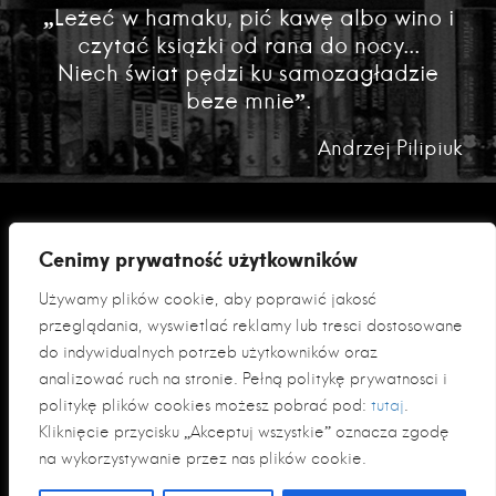
„Leżeć w hamaku, pić kawę albo wino i
czytać książki od rana do nocy...
Niech świat pędzi ku samozagładzie
beze mnie”.
Andrzej Pilipiuk
Cenimy prywatność użytkowników
Używamy plików cookie, aby poprawić jakość
przeglądania, wyświetlać reklamy lub treści dostosowane
do indywidualnych potrzeb użytkowników oraz
analizować ruch na stronie. Pełną politykę prywatności i
Polityka prywatności
politykę plików cookies możesz pobrać pod:
tutaj
.
Klauzula informacyjna RODO
Kliknięcie przycisku „Akceptuj wszystkie” oznacza zgodę
na wykorzystywanie przez nas plików cookie.
© 2026 Fabryka Słów sp. z o. o