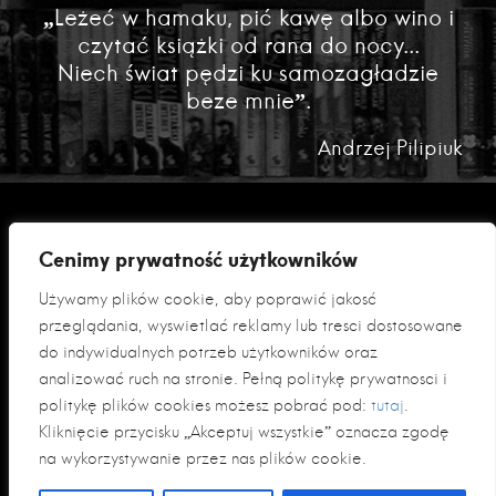
„Leżeć w hamaku, pić kawę albo wino i
czytać książki od rana do nocy...
Niech świat pędzi ku samozagładzie
beze mnie”.
Andrzej Pilipiuk
Cenimy prywatność użytkowników
Używamy plików cookie, aby poprawić jakość
przeglądania, wyświetlać reklamy lub treści dostosowane
do indywidualnych potrzeb użytkowników oraz
analizować ruch na stronie. Pełną politykę prywatności i
Polityka prywatności
politykę plików cookies możesz pobrać pod:
tutaj
.
Klauzula informacyjna RODO
Kliknięcie przycisku „Akceptuj wszystkie” oznacza zgodę
na wykorzystywanie przez nas plików cookie.
© 2026 Fabryka Słów sp. z o. o