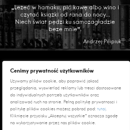
„Leżeć w hamaku, pić kawę albo wino i
czytać książki od rana do nocy...
Niech świat pędzi ku samozagładzie
beze mnie”.
Andrzej Pilipiuk
Cenimy prywatność użytkowników
Używamy plików cookie, aby poprawić jakość
przeglądania, wyświetlać reklamy lub treści dostosowane
do indywidualnych potrzeb użytkowników oraz
analizować ruch na stronie. Pełną politykę prywatności i
Polityka prywatności
politykę plików cookies możesz pobrać pod:
tutaj
.
Klauzula informacyjna RODO
Kliknięcie przycisku „Akceptuj wszystkie” oznacza zgodę
na wykorzystywanie przez nas plików cookie.