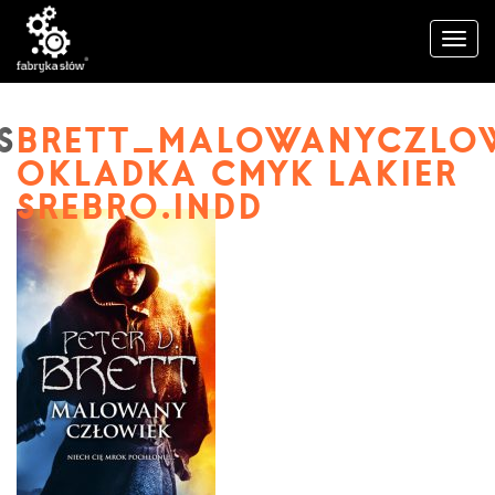
BRETT_MALOWANYCZLO
OKLADKA CMYK LAKIER
SREBRO.INDD