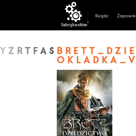
Książki
Zapowie
BRETT_DZI
OKLADKA_