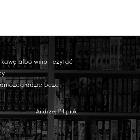
 kawę albo wino i czytać
y...
 samozagładzie beze
Andrzej Pilipiuk