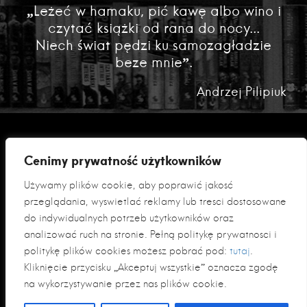
„Leżeć w hamaku, pić kawę albo wino i
czytać książki od rana do nocy...
Niech świat pędzi ku samozagładzie
beze mnie”.
Andrzej Pilipiuk
Cenimy prywatność użytkowników
Używamy plików cookie, aby poprawić jakość
przeglądania, wyświetlać reklamy lub treści dostosowane
do indywidualnych potrzeb użytkowników oraz
analizować ruch na stronie. Pełną politykę prywatności i
Polityka prywatności
politykę plików cookies możesz pobrać pod:
tutaj
.
Klauzula informacyjna RODO
Kliknięcie przycisku „Akceptuj wszystkie” oznacza zgodę
na wykorzystywanie przez nas plików cookie.
© 2026 Fabryka Słów sp. z o. o