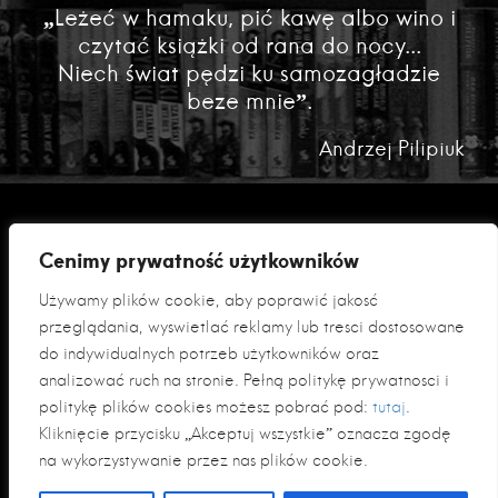
„Leżeć w hamaku, pić kawę albo wino i
czytać książki od rana do nocy...
Niech świat pędzi ku samozagładzie
beze mnie”.
Andrzej Pilipiuk
Cenimy prywatność użytkowników
Używamy plików cookie, aby poprawić jakość
przeglądania, wyświetlać reklamy lub treści dostosowane
do indywidualnych potrzeb użytkowników oraz
analizować ruch na stronie. Pełną politykę prywatności i
Polityka prywatności
politykę plików cookies możesz pobrać pod:
tutaj
.
Klauzula informacyjna RODO
Kliknięcie przycisku „Akceptuj wszystkie” oznacza zgodę
na wykorzystywanie przez nas plików cookie.
© 2026 Fabryka Słów sp. z o. o