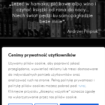
„Leżeć w hamaku, pić kawę albo wino i
czytać książki od rana do nocy...
Niech świat pędzi ku samozagładzie
beze mnie”.
Andrzej Pilipiuk
Cenimy prywatność użytkowników
Używamy plików cookie, aby poprawić jakość
przeglądania, wyświetlać reklamy lub treści dostosowane
do indywidualnych potrzeb użytkowników oraz
analizować ruch na stronie. Pełną politykę prywatności i
Polityka prywatności
politykę plików cookies możesz pobrać pod:
tutaj
.
Klauzula informacyjna RODO
Kliknięcie przycisku „Akceptuj wszystkie” oznacza zgodę
na wykorzystywanie przez nas plików cookie.
© 2026 Fabryka Słów sp. z o. o