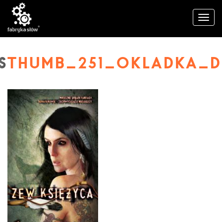
THUMB_251_OKLADKA_D