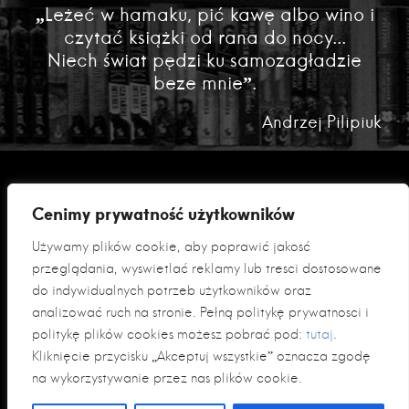
„Leżeć w hamaku, pić kawę albo wino i
czytać książki od rana do nocy...
Niech świat pędzi ku samozagładzie
beze mnie”.
Andrzej Pilipiuk
Cenimy prywatność użytkowników
Używamy plików cookie, aby poprawić jakość
przeglądania, wyświetlać reklamy lub treści dostosowane
do indywidualnych potrzeb użytkowników oraz
analizować ruch na stronie. Pełną politykę prywatności i
Polityka prywatności
politykę plików cookies możesz pobrać pod:
tutaj
.
Klauzula informacyjna RODO
Kliknięcie przycisku „Akceptuj wszystkie” oznacza zgodę
na wykorzystywanie przez nas plików cookie.
© 2026 Fabryka Słów sp. z o. o