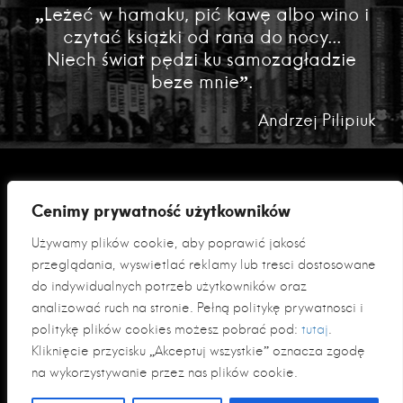
„Leżeć w hamaku, pić kawę albo wino i
czytać książki od rana do nocy...
Niech świat pędzi ku samozagładzie
beze mnie”.
Andrzej Pilipiuk
Cenimy prywatność użytkowników
Używamy plików cookie, aby poprawić jakość
przeglądania, wyświetlać reklamy lub treści dostosowane
do indywidualnych potrzeb użytkowników oraz
analizować ruch na stronie. Pełną politykę prywatności i
Polityka prywatności
politykę plików cookies możesz pobrać pod:
tutaj
.
Klauzula informacyjna RODO
Kliknięcie przycisku „Akceptuj wszystkie” oznacza zgodę
na wykorzystywanie przez nas plików cookie.
© 2026 Fabryka Słów sp. z o. o