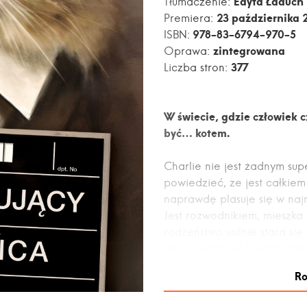
Edyta Ładuch
Tłumaczenie:
23 października 
Premiera:
978-83-6794-970-5
ISBN:
zintegrowana
Oprawa:
377
Liczba stron:
W świecie, gdzie człowiek 
być… kotem.
Charlie nie jest żadnym s
powiedzieć, ze jest całkie
naprawdę plasuje się w najn
Jest rozwodnikiem, mieszka
rodzeństwo usilnie stara si
jako nauczyciel i marzy tyl
centrum miasta. O ile jakik
Ro
pożyczki, na co nieszczegól