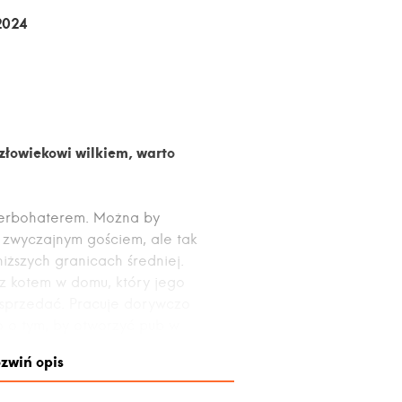
2024
człowiekowi wilkiem, warto
uperbohaterem. Można by
m zwyczajnym gościem, ale tak
iższych granicach średniej.
 z kotem w domu, który jego
ę sprzedać. Pracuje dorywczo
ko o tym, by otworzyć pub w
olwiek bank udzieli mu na to
zwiń opis
nie się zanosi.