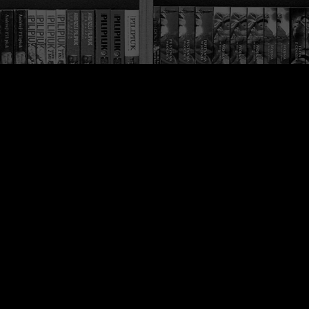
złą drogę, wydaje się całk