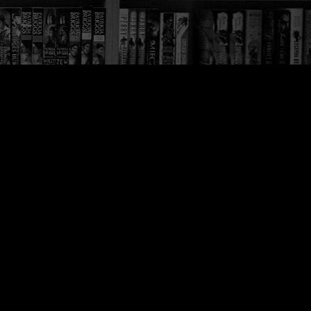
iem… dobre.