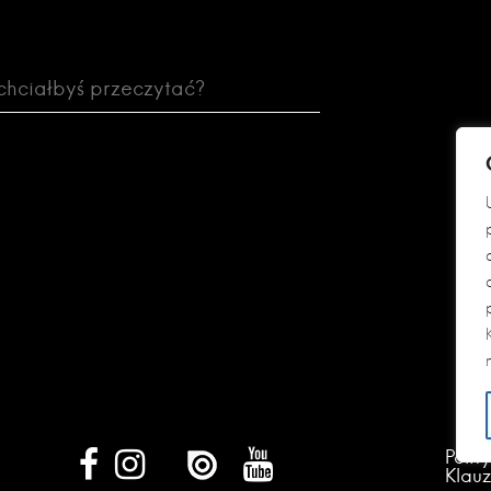
Polit
Klau