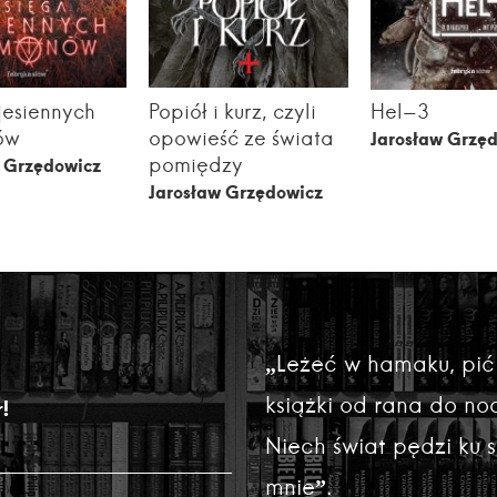
jesiennych
Popiół i kurz, czyli
Hel-3
ów
opowieść ze świata
Jarosław Grzę
pomiędzy
w Grzędowicz
Jarosław Grzędowicz
„Leżeć w hamaku, pić
książki od rana do noc
!
Niech świat pędzi ku
mnie”.