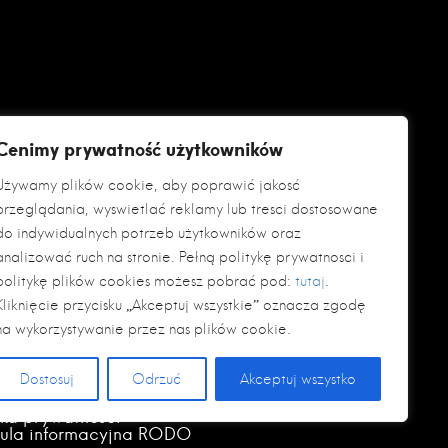
Cenimy prywatność użytkowników
Używamy plików cookie, aby poprawić jakość
przeglądania, wyświetlać reklamy lub treści dostosowane
do indywidualnych potrzeb użytkowników oraz
analizować ruch na stronie. Pełną politykę prywatności i
politykę plików cookies możesz pobrać pod:
tutaj
.
Kliknięcie przycisku „Akceptuj wszystkie” oznacza zgodę
na wykorzystywanie przez nas plików cookie.
Dostosuj
Odrzuć
Akceptuj wszystko
yka prywatności
zula informacyjna RODO