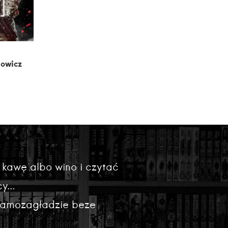
dowicz
 kawę albo wino i czytać
y...
 samozagładzie beze