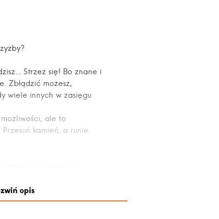
 Czyżby?
isz... Strzeż się! Bo znane i
. Zbłądzić możesz,
y wiele innych w zasięgu
 możliwości, ale to
. Przesuń kamień, a runie
jwyraźniej pracownię
dzić musisz, na pokład U-
unek Loisetty, przetrwać
zwiń opis
ać pożegnalnego blues'a albo
skosztować. Zaprasza autor