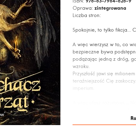
978-83-7964-628-9
ISBN:
zintegrowana
Oprawa:
Liczba stron:
Spokojnie, to tylko fikcja...
A więc wierzysz w to, co widz
bezpieczne bywa podstępne
podążając jedną z dróg, gd
wzroku.
Przyszłość jawi się milionem
teraźniejszość Cię zaskoczy
imperium.
A więc ufasz rozumowi… Na
wypychacza zwierząt odwie
boota wsiąść, przeżyć pocał
Ro
syberyjską zamieć, posłuch
specjałów kuchni Wschodu 