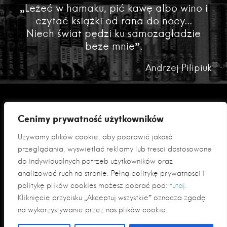
„Leżeć w hamaku, pić kawę albo wino i
czytać książki od rana do nocy...
Niech świat pędzi ku samozagładzie
beze mnie”.
Andrzej Pilipiuk
Cenimy prywatność użytkowników
Używamy plików cookie, aby poprawić jakość
przeglądania, wyświetlać reklamy lub treści dostosowane
do indywidualnych potrzeb użytkowników oraz
analizować ruch na stronie. Pełną politykę prywatności i
Polityka prywatności
politykę plików cookies możesz pobrać pod:
tutaj
.
Klauzula informacyjna RODO
Kliknięcie przycisku „Akceptuj wszystkie” oznacza zgodę
na wykorzystywanie przez nas plików cookie.
© 2026 Fabryka Słów sp. z o. o