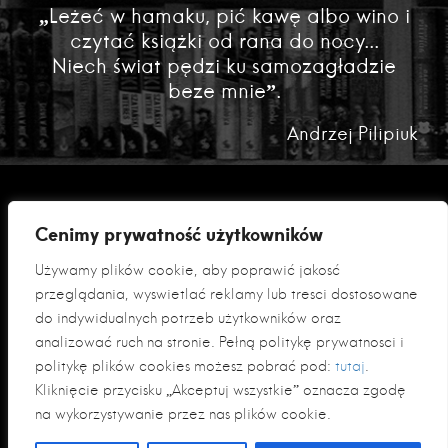
„Leżeć w hamaku, pić kawę albo wino i
czytać książki od rana do nocy...
Niech świat pędzi ku samozagładzie
beze mnie”.
Andrzej Pilipiuk
Cenimy prywatność użytkowników
Używamy plików cookie, aby poprawić jakość
przeglądania, wyświetlać reklamy lub treści dostosowane
do indywidualnych potrzeb użytkowników oraz
analizować ruch na stronie. Pełną politykę prywatności i
Polityka prywatności
politykę plików cookies możesz pobrać pod:
tutaj
.
Klauzula informacyjna RODO
Kliknięcie przycisku „Akceptuj wszystkie” oznacza zgodę
na wykorzystywanie przez nas plików cookie.
© 2026 Fabryka Słów sp. z o. o