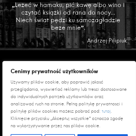
„Leżeć w hamaku, pić kawę albo wino i
czytać książki od rana do nocy...
Niech świat pędzi ku samozagładzie
beze mnie”.
Andrzej Pilipiuk
Cenimy prywatność użytkowników
Używamy plików cookie, aby poprawić jakość
przeglądania, wyświetlać reklamy lub treści dostosowane
do indywidualnych potrzeb użytkowników oraz
analizować ruch na stronie. Pełną politykę prywatności i
Polityka prywatności
politykę plików cookies możesz pobrać pod:
tutaj
.
Klauzula informacyjna RODO
Kliknięcie przycisku „Akceptuj wszystkie” oznacza zgodę
na wykorzystywanie przez nas plików cookie.
© 2026 Fabryka Słów sp. z o. o