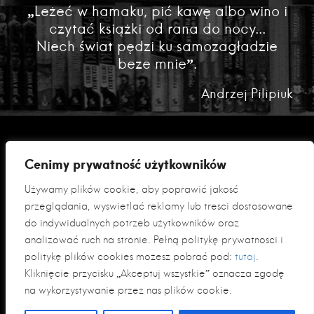
„Leżeć w hamaku, pić kawę albo wino i
czytać książki od rana do nocy...
Niech świat pędzi ku samozagładzie
beze mnie”.
Andrzej Pilipiuk
Cenimy prywatność użytkowników
Używamy plików cookie, aby poprawić jakość
przeglądania, wyświetlać reklamy lub treści dostosowane
do indywidualnych potrzeb użytkowników oraz
analizować ruch na stronie. Pełną politykę prywatności i
Polityka prywatności
politykę plików cookies możesz pobrać pod:
tutaj
.
Klauzula informacyjna RODO
Kliknięcie przycisku „Akceptuj wszystkie” oznacza zgodę
na wykorzystywanie przez nas plików cookie.
© 2026 Fabryka Słów sp. z o. o