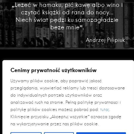
„Leżeć w hamaku, pić kawę albo wino i
czytać książki od rana do nocy...
Niech świat pędzi ku samozagładzie
beze mnie”.
Andrzej Pilipiuk
Cenimy prywatność użytkowników
Używamy plików cookie, aby poprawić jakość
przeglądania, wyświetlać reklamy lub treści dostosowane
do indywidualnych potrzeb użytkowników oraz
analizować ruch na stronie. Pełną politykę prywatności i
Polityka prywatności
politykę plików cookies możesz pobrać pod:
tutaj
.
Klauzula informacyjna RODO
Kliknięcie przycisku „Akceptuj wszystkie” oznacza zgodę
na wykorzystywanie przez nas plików cookie.
© 2026 Fabryka Słów sp. z o. o