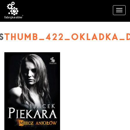
THUMB_422_OKLADKA_