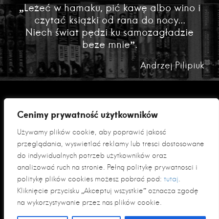
„Leżeć w hamaku, pić kawę albo wino i
czytać książki od rana do nocy...
Niech świat pędzi ku samozagładzie
beze mnie”.
Andrzej Pilipiuk
Cenimy prywatność użytkowników
Używamy plików cookie, aby poprawić jakość
przeglądania, wyświetlać reklamy lub treści dostosowane
do indywidualnych potrzeb użytkowników oraz
analizować ruch na stronie. Pełną politykę prywatności i
Polityka prywatności
politykę plików cookies możesz pobrać pod:
tutaj
.
Klauzula informacyjna RODO
Kliknięcie przycisku „Akceptuj wszystkie” oznacza zgodę
na wykorzystywanie przez nas plików cookie.
© 2026 Fabryka Słów sp. z o. o