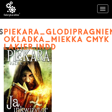
PIEKARA_GLODIPRAGNIE
OKLADKA_MIEKKA CMYK
LAKIER.INDD