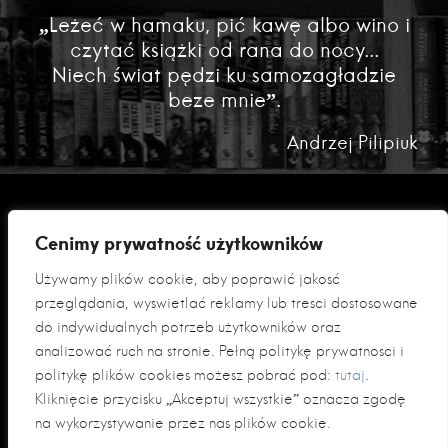
„Leżeć w hamaku, pić kawę albo wino i
czytać książki od rana do nocy...
Niech świat pędzi ku samozagładzie
beze mnie”.
Andrzej Pilipiuk
Cenimy prywatność użytkowników
Używamy plików cookie, aby poprawić jakość
przeglądania, wyświetlać reklamy lub treści dostosowane
do indywidualnych potrzeb użytkowników oraz
analizować ruch na stronie. Pełną politykę prywatności i
Polityka prywatności
politykę plików cookies możesz pobrać pod:
tutaj
.
Klauzula informacyjna RODO
Kliknięcie przycisku „Akceptuj wszystkie” oznacza zgodę
na wykorzystywanie przez nas plików cookie.